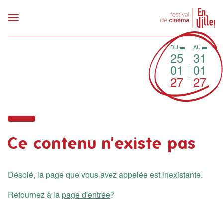
DU
AU
25
31
01
01
27
27
Ce contenu n'existe pas
Désolé, la page que vous avez appelée est inexistante.
Retournez à la
page d'entrée
?